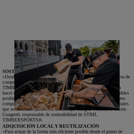
Después de la competición, el viaje no ha terminado: los restos de
madera se recogen después de las competiciones TIMBERSPORTS®
y se transforman en pellets o se ponen a disposición de socios
locales para la generación de energía a partir de fuentes renovables.
SOSTENIBILIDAD CON UN ENFOQUE INTEGRAL
«Desde las instalaciones para los eventos, pasando por la madera de
competición, hasta el combustible para las motosierras, en
TIMBERSPORTS® se tienen en cuenta muchos aspectos para
hacer que las competiciones internacionales sean lo más sostenibles
posible. Hemos definido tres pilares sobre los que se basa nuestro
compromiso: se trata de medidas económicas, ecológicas y sociales
que se combinan para crear un enfoque integral», afirma Domenic
Guagenti, responsable de sostenibilidad de STIHL
TIMBERSPORTS®.
ADQUISICIÓN LOCAL Y REUTILIZACIÓN
«Para actuar de la forma más eficiente posible desde el punto de