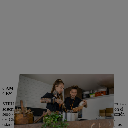
Catering sostenible en el World Trophy 2022 en Viena
CAMPEONATO DEL MUNDO 2023: HITO EN LA
GESTIÓN SOSTENIBLE DE EVENTOS
STIHL TIMBERSPORTS® dio el siguiente paso en su compromiso
sostenible con el Campeonato del Mundo 2023 en Stuttgart. Con el
sello «Klimafaire Veranstaltung» de la Fundación para la Protección
del Clima de Baden-Württemberg, el evento estableció nuevos
estándares para eventos futuros. Para obtener esta certificación, los