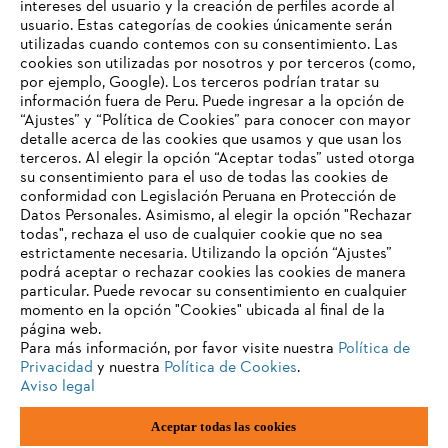
intereses del usuario y la creación de perfiles acorde al
usuario. Estas categorías de cookies únicamente serán
utilizadas cuando contemos con su consentimiento. Las
Información para proveedores
cookies son utilizadas por nosotros y por terceros (como,
Productos
por ejemplo, Google). Los terceros podrían tratar su
Contacto
información fuera de Peru. Puede ingresar a la opción de
Carrera profesional
“Ajustes” y “Política de Cookies” para conocer con mayor
Sistema de denuncia de irregularidades
detalle acerca de las cookies que usamos y que usan los
terceros. Al elegir la opción “Aceptar todas” usted otorga
su consentimiento para el uso de todas las cookies de
conformidad con Legislación Peruana en Protección de
Datos Personales. Asimismo, al elegir la opción "Rechazar
todas", rechaza el uso de cualquier cookie que no sea
estrictamente necesaria. Utilizando la opción “Ajustes”
podrá aceptar o rechazar cookies las cookies de manera
particular. Puede revocar su consentimiento en cualquier
momento en la opción "Cookies" ubicada al final de la
página web.
Para más información, por favor visite nuestra
Política de
Privacidad
y nuestra
Política de Cookies
.
Aviso legal
Pie de imprenta
Política de privacidad
Aceptar todas las cookies
Información sobre cookies