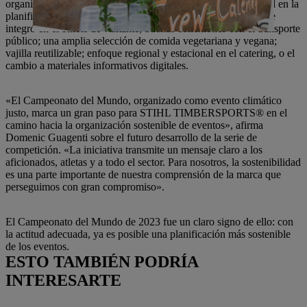
organizadores han cumplido muchos criterios de sostenibilidad en la
planificación y ejecución. El transporte público de cercanías se
integró en el billete de visitante; buenas conexiones con el transporte
público; una amplia selección de comida vegetariana y vegana;
vajilla reutilizable; enfoque regional y estacional en el catering, o el
cambio a materiales informativos digitales.
«El Campeonato del Mundo, organizado como evento climático
justo, marca un gran paso para STIHL TIMBERSPORTS® en el
camino hacia la organización sostenible de eventos», afirma
Domenic Guagenti sobre el futuro desarrollo de la serie de
competición. «La iniciativa transmite un mensaje claro a los
aficionados, atletas y a todo el sector. Para nosotros, la sostenibilidad
es una parte importante de nuestra comprensión de la marca que
perseguimos con gran compromiso».
El Campeonato del Mundo de 2023 fue un claro signo de ello: con
la actitud adecuada, ya es posible una planificación más sostenible
de los eventos.
ESTO TAMBIÉN PODRÍA
INTERESARTE