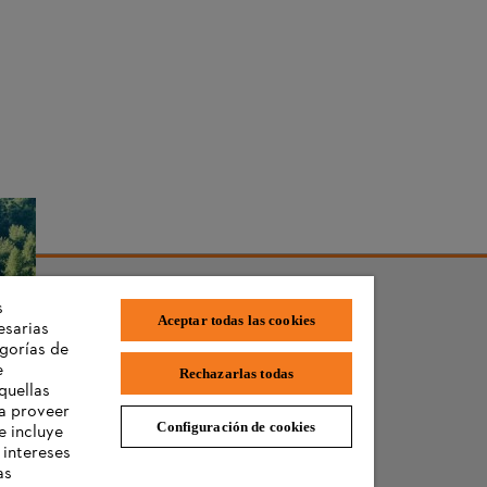
s
Aceptar todas las cookies
esarias
gorías de
e
Rechazarlas todas
es
quellas
 a proveer
Configuración de cookies
e incluye
 intereses
as