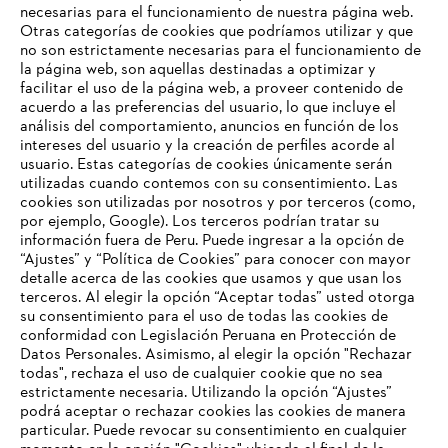
instalaciones, un desfile de moda en la tienda de la marca STIHL y
necesarias para el funcionamiento de nuestra página web.
actividades con atletas británicos de TIMBERSPORTS®. Lo más
Otras categorías de cookies que podríamos utilizar y que
destacado fue una subasta en la que se
recaudaron 5500 libras
no son estrictamente necesarias para el funcionamiento de
esterlinas para la organización benéfica británica Perennial mediante
la página web, son aquellas destinadas a optimizar y
la subasta de tallas de madera.
facilitar el uso de la página web, a proveer contenido de
acuerdo a las preferencias del usuario, lo que incluye el
análisis del comportamiento, anuncios en función de los
intereses del usuario y la creación de perfiles acorde al
usuario. Estas categorías de cookies únicamente serán
utilizadas cuando contemos con su consentimiento. Las
Información para proveedores
cookies son utilizadas por nosotros y por terceros (como,
Productos
por ejemplo, Google). Los terceros podrían tratar su
Contacto
información fuera de Peru. Puede ingresar a la opción de
Carrera profesional
“Ajustes” y “Política de Cookies” para conocer con mayor
Sistema de denuncia de irregularidades
detalle acerca de las cookies que usamos y que usan los
terceros. Al elegir la opción “Aceptar todas” usted otorga
su consentimiento para el uso de todas las cookies de
conformidad con Legislación Peruana en Protección de
Datos Personales. Asimismo, al elegir la opción "Rechazar
todas", rechaza el uso de cualquier cookie que no sea
estrictamente necesaria. Utilizando la opción “Ajustes”
podrá aceptar o rechazar cookies las cookies de manera
particular. Puede revocar su consentimiento en cualquier