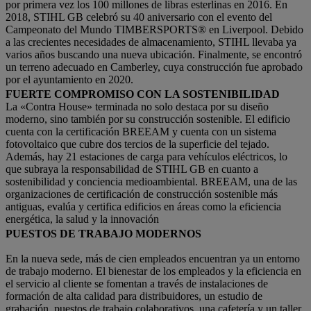
por primera vez los 100 millones de libras esterlinas en 2016. En
2018, STIHL GB celebró su 40 aniversario con el evento del
Campeonato del Mundo TIMBERSPORTS® en Liverpool. Debido
a las crecientes necesidades de almacenamiento, STIHL llevaba ya
varios años buscando una nueva ubicación. Finalmente, se encontró
un terreno adecuado en Camberley, cuya construcción fue aprobado
por el ayuntamiento en 2020.
FUERTE COMPROMISO CON LA SOSTENIBILIDAD
La «Contra House» terminada no solo destaca por su diseño
moderno, sino también por su construcción sostenible. El edificio
cuenta con la certificación BREEAM y cuenta con un sistema
fotovoltaico que cubre dos tercios de la superficie del tejado.
Además, hay 21 estaciones de carga para vehículos eléctricos, lo
que subraya la responsabilidad de STIHL GB en cuanto a
sostenibilidad y conciencia medioambiental. BREEAM, una de las
organizaciones de certificación de construcción sostenible más
antiguas, evalúa y certifica edificios en áreas como la eficiencia
energética, la salud y la innovación
PUESTOS DE TRABAJO MODERNOS
En la nueva sede, más de cien empleados encuentran ya un entorno
de trabajo moderno. El bienestar de los empleados y la eficiencia en
el servicio al cliente se fomentan a través de instalaciones de
formación de alta calidad para distribuidores, un estudio de
grabación, puestos de trabajo colaborativos, una cafetería y un taller