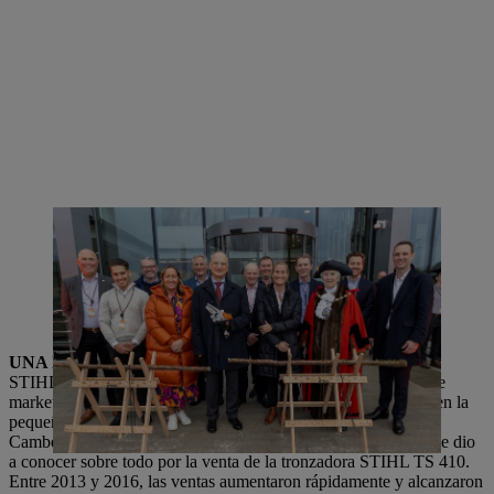
El Dr. Nikolas STIHL, presidente del Consejo Consultivo de STIHL,
inauguró la nueva sede central de STIHL GB junto con Sarah Gewert,
directora de Marketing y Ventas, así como Kay Green (izquierda),
directora general de STIHL GB y Pat Tedder (derecha), alcalde de
Surrey Heath, localidad en la que se encuentra la nueva sede de
STIHL GB.
UNA HISTORIA CONJUNTA
STIHL lleva 46 años presente en Gran Bretaña. La empresa de
marketing y ventas se fundó en 1978. Originalmente ubicada en la
pequeña ciudad de Woking, la empresa se trasladó más tarde a
Camberley (Surrey). STIHL GB creció de forma constante y se dio
a conocer sobre todo por la venta de la tronzadora STIHL TS 410.
Entre 2013 y 2016, las ventas aumentaron rápidamente y alcanzaron