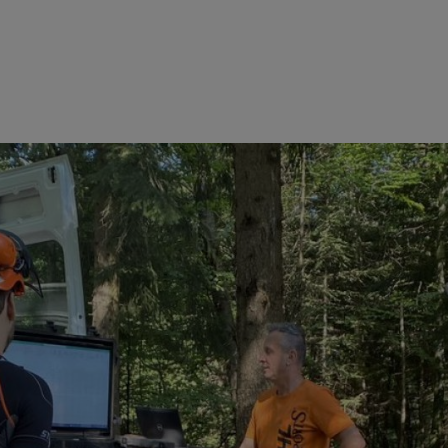
 se prueban en todos los aspectos importantes para los futuros clientes.
s alto nivel con ambas variantes, la motosierra de combustión y la de bat
, la diferencia está en los detalles. Por ejemplo, una motosierra de bat
a en simbiosis. Para ello, hay que examinar otros temas, como por ejemp
 interruptores y HMI desde la perspectiva del cliente», afirma Michael
ento de Función, Tommy Roitsch (2/CEU)) o Isgard Sabelberg (2/CEY), e
ebas, diseño y desarrollo de sistemas y Claus Kübler (2/CUT-kc), el or
, se adentran juntos en el bosque durante medio día y rellenan un cuestio
as máquinas de cada aplicación, da lugar a una retroalimentación detall