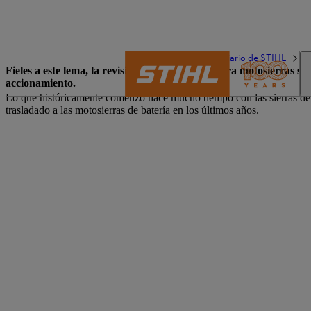
El mundo de STIHL
Diario de STIHL
B
Fieles a este lema, la revisión de aplicaciones para motosierras s
accionamiento.
Lo que históricamente comenzó hace mucho tiempo con las sierras de ga
trasladado a las motosierras de batería en los últimos años.