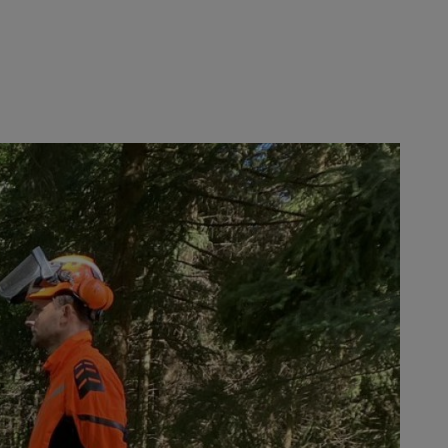
ería. Para que esto sea posible, las
ería no tiene carburador, depósito
lo una electrónica muy compleja,
 Dietenberger (2/CUT), jefe de
l jefe de grupo respectivo,
ganizador responsable y anfitrión
nario definido al final de la
ada.