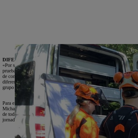
Las motosierras de batería se someten a una revisión crítica de la aplicación y
DIFERENTES
PRUEBAS
«Por supuesto, los clientes quieren trabajar de forma profesional al má
pruebas de aplicación deben adaptarse en consecuencia. Al fin y al cabo
de combustible, cilindro o pistón que trabajen juntos de forma óptim
diferentes baterías, un amplio software y componentes eléctricos como
grupo en el área de Desarrollo Funcional de Forest & Bau.
Para ello, el equipo, formado normalmente por los jefes de departam
Michael Dietenberger (2/CUT), los expertos de la coordinación de pru
de todas las revisiones de aplicaciones para el desarrollo de funciones
jornada que, junto con los resultados documentados en vivo de todas l