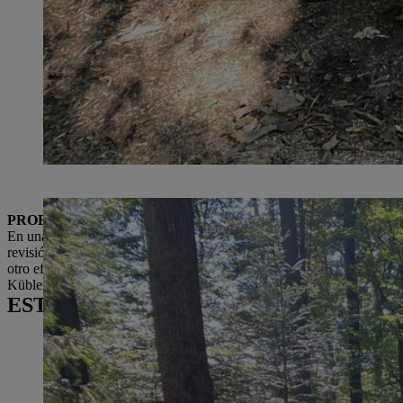
PROBAR
LOS
PRODUCTOS
EN
ACCIÓN
En una reunión posterior se debaten los resultados visualizados y se e
revisión ayuda a que los proyectos sean más efectivos y, al mismo tie
otro efecto positivo es probar el producto en directo durante su uso:
Kübler (D2/CUT-kc).
ESTO TAMBIÉN PODRÍA INTERESAR