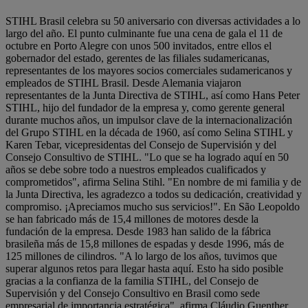
STIHL Brasil celebra su 50 aniversario con diversas actividades a lo
largo del año. El punto culminante fue una cena de gala el 11 de
octubre en Porto Alegre con unos 500 invitados, entre ellos el
gobernador del estado, gerentes de las filiales sudamericanas,
representantes de los mayores socios comerciales sudamericanos y
empleados de STIHL Brasil. Desde Alemania viajaron
representantes de la Junta Directiva de STIHL, así como Hans Peter
STIHL, hijo del fundador de la empresa y, como gerente general
durante muchos años, un impulsor clave de la internacionalización
del Grupo STIHL en la década de 1960, así como Selina STIHL y
Karen Tebar, vicepresidentas del Consejo de Supervisión y del
Consejo Consultivo de STIHL. "Lo que se ha logrado aquí en 50
años se debe sobre todo a nuestros empleados cualificados y
comprometidos", afirma Selina Stihl. "En nombre de mi familia y de
la Junta Directiva, les agradezco a todos su dedicación, creatividad y
compromiso. ¡Apreciamos mucho sus servicios!". En São Leopoldo
se han fabricado más de 15,4 millones de motores desde la
fundación de la empresa. Desde 1983 han salido de la fábrica
brasileña más de 15,8 millones de espadas y desde 1996, más de
125 millones de cilindros. "A lo largo de los años, tuvimos que
superar algunos retos para llegar hasta aquí. Esto ha sido posible
gracias a la confianza de la familia STIHL, del Consejo de
Supervisión y del Consejo Consultivo en Brasil como sede
empresarial de importancia estratégica", afirma Cláudio Guenther,