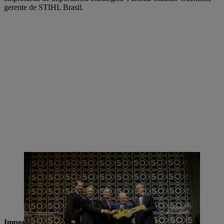
gerente de STIHL Brasil.
STIHL Brasil entregó a Hans Peter STIHL una motosierra dorada
como agradecimiento simbólico por su confianza y vinculación. De
izquierda a derecha: Cleomar Luis Prunzel (Vicepresidente de
Administración Financiera), Arno Tomasini (Vicepresidente de
Operaciones), Romario Pereira Britto (Vicepresidente de Marketing
de Ventas), Hans Peter Stihl, Cláudio Guenther (Director Ejecutivo).
Importante en la red de producción