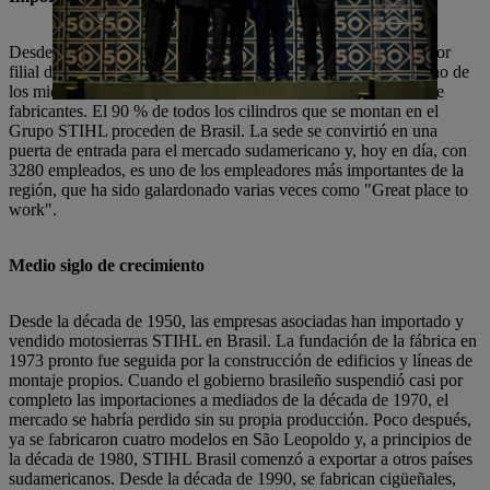
Desde su fundación, STIHL Brasil se ha convertido en la mayor
filial del Grupo STIHL y, como especialista en cilindros, en uno de
los miembros más importantes de la asociación internacional de
fabricantes. El 90 % de todos los cilindros que se montan en el
Grupo STIHL proceden de Brasil. La sede se convirtió en una
puerta de entrada para el mercado sudamericano y, hoy en día, con
3280 empleados, es uno de los empleadores más importantes de la
región, que ha sido galardonado varias veces como "Great place to
work".
Medio siglo de crecimiento
Desde la década de 1950, las empresas asociadas han importado y
vendido motosierras STIHL en Brasil. La fundación de la fábrica en
1973 pronto fue seguida por la construcción de edificios y líneas de
montaje propios. Cuando el gobierno brasileño suspendió casi por
completo las importaciones a mediados de la década de 1970, el
mercado se habría perdido sin su propia producción. Poco después,
ya se fabricaron cuatro modelos en São Leopoldo y, a principios de
la década de 1980, STIHL Brasil comenzó a exportar a otros países
sudamericanos. Desde la década de 1990, se fabrican cigüeñales,