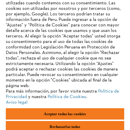
utilizadas cuando contemos con su consentimiento. Las
Información para proveedores
cookies son utilizadas por nosotros y por terceros (como,
Productos
por ejemplo, Google). Los terceros podrían tratar su
Contacto
información fuera de Peru. Puede ingresar a la opción de
Carrera profesional
“Ajustes” y “Política de Cookies” para conocer con mayor
Sistema de denuncia de irregularidades
detalle acerca de las cookies que usamos y que usan los
terceros. Al elegir la opción “Aceptar todas” usted otorga
su consentimiento para el uso de todas las cookies de
conformidad con Legislación Peruana en Protección de
Datos Personales. Asimismo, al elegir la opción "Rechazar
todas", rechaza el uso de cualquier cookie que no sea
estrictamente necesaria. Utilizando la opción “Ajustes”
podrá aceptar o rechazar cookies las cookies de manera
particular. Puede revocar su consentimiento en cualquier
momento en la opción "Cookies" ubicada al final de la
página web.
Para más información, por favor visite nuestra
Política de
Privacidad
y nuestra
Política de Cookies
.
Aviso legal
Pie de imprenta
Política de privacidad
Aceptar todas las cookies
Información sobre cookies
ANDREAS STIHL AG & Co. KG ©2023
Rechazarlas todas