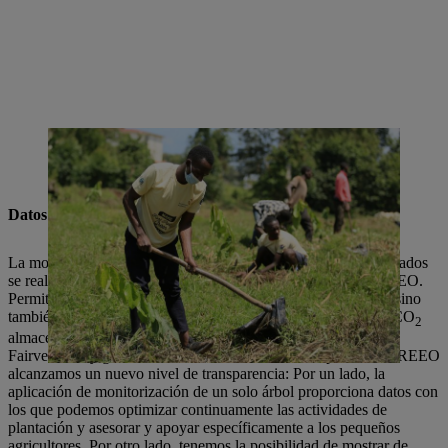
En otoño de 2022 tuvo lugar la primera fase de plantación en el
marco del proyecto climático Stihl en Uganda. (Imagen: Fairventures
Worldwide)
Datos verificados a través de la aplicación
La monitorización de las plantaciones y el control de los resultados
se realizan digitalmente a través de la llamada aplicación TREEO.
Permite no solo registrar la ubicación de cada árbol plantado, sino
también realizar un seguimiento del crecimiento y calcular el CO
2
almacenado en la biomasa. Johannes Schwegler, fundador de
Fairventures y gerente de TREEO: "Con nuestra aplicación TREEO
alcanzamos un nuevo nivel de transparencia: Por un lado, la
aplicación de monitorización de un solo árbol proporciona datos con
los que podemos optimizar continuamente las actividades de
plantación y asesorar y apoyar específicamente a los pequeños
agricultores. Por otro lado, tenemos la posibilidad de mostrar de