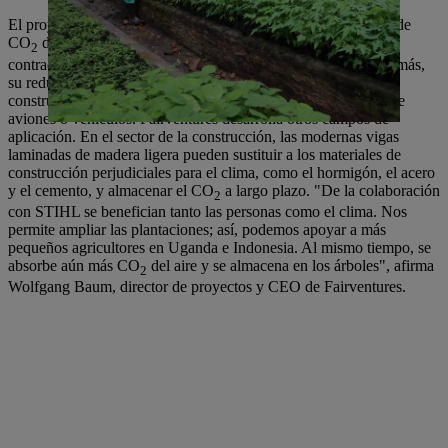
El proyecto de reforestación retendrá unas 120.000 toneladas de
CO
de la atmósfera. Al utilizar la madera talada para
2
contrachapado, se evita el uso de árboles de mayor valor. Además,
su reducido peso permite nuevas aplicaciones valiosas en la
construcción ligera, por ejemplo, en el equipamiento interior de
aviones o vehículos. Fairventures desarrolla otros campos de
aplicación. En el sector de la construcción, las modernas vigas
laminadas de madera ligera pueden sustituir a los materiales de
construcción perjudiciales para el clima, como el hormigón, el acero
y el cemento, y almacenar el CO
a largo plazo. "De la colaboración
2
con STIHL se benefician tanto las personas como el clima. Nos
permite ampliar las plantaciones; así, podemos apoyar a más
pequeños agricultores en Uganda e Indonesia. Al mismo tiempo, se
absorbe aún más CO
del aire y se almacena en los árboles", afirma
2
Wolfgang Baum, director de proyectos y CEO de Fairventures.