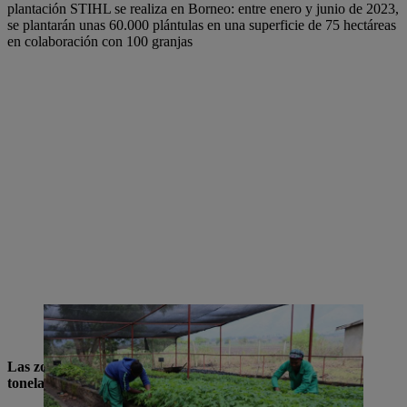
plantación STIHL se realiza en Borneo: entre enero y junio de 2023,
se plantarán unas 60.000 plántulas en una superficie de 75 hectáreas
en colaboración con 100 granjas
En los viveros locales se cultivan plántulas de árboles de rápido
crecimiento, como el musizi. (Imagen: Fairventures Worldwide)
Las zonas de cultivo asignadas almacenan unas 120.000
toneladas de CO
2