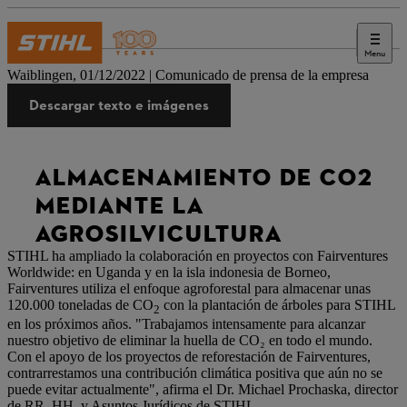
Menu
Prensa
Waiblingen, 01/12/2022 | Comunicado de prensa de la empresa
Descargar texto e imágenes
ALMACENAMIENTO DE CO2
MEDIANTE LA
AGROSILVICULTURA
STIHL ha ampliado la colaboración en proyectos con Fairventures
Worldwide: en Uganda y en la isla indonesia de Borneo,
Fairventures utiliza el enfoque agroforestal para almacenar unas
120.000 toneladas de CO
con la plantación de árboles para STIHL
2
en los próximos años. "Trabajamos intensamente para alcanzar
nuestro objetivo de eliminar la huella de CO₂ en todo el mundo.
Con el apoyo de los proyectos de reforestación de Fairventures,
contrarrestamos una contribución climática positiva que aún no se
puede evitar actualmente", afirma el Dr. Michael Prochaska, director
de RR. HH. y Asuntos Jurídicos de STIHL.