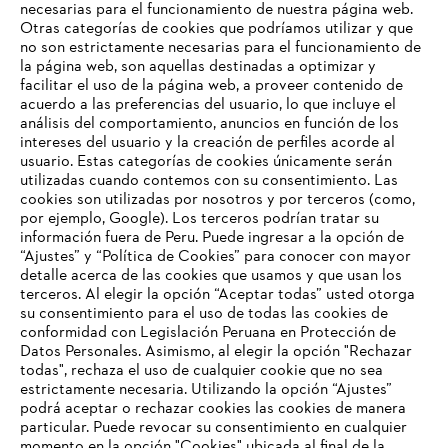
necesarias para el funcionamiento de nuestra página web.
Otras categorías de cookies que podríamos utilizar y que
no son estrictamente necesarias para el funcionamiento de
la página web, son aquellas destinadas a optimizar y
facilitar el uso de la página web, a proveer contenido de
Informe de sostenibilidad STIHL 2021
acuerdo a las preferencias del usuario, lo que incluye el
análisis del comportamiento, anuncios en función de los
intereses del usuario y la creación de perfiles acorde al
usuario. Estas categorías de cookies únicamente serán
utilizadas cuando contemos con su consentimiento. Las
Información para proveedores
cookies son utilizadas por nosotros y por terceros (como,
Productos
por ejemplo, Google). Los terceros podrían tratar su
Contacto
información fuera de Peru. Puede ingresar a la opción de
Carrera profesional
“Ajustes” y “Política de Cookies” para conocer con mayor
Sistema de denuncia de irregularidades
detalle acerca de las cookies que usamos y que usan los
terceros. Al elegir la opción “Aceptar todas” usted otorga
su consentimiento para el uso de todas las cookies de
conformidad con Legislación Peruana en Protección de
Datos Personales. Asimismo, al elegir la opción "Rechazar
todas", rechaza el uso de cualquier cookie que no sea
estrictamente necesaria. Utilizando la opción “Ajustes”
podrá aceptar o rechazar cookies las cookies de manera
particular. Puede revocar su consentimiento en cualquier
momento en la opción "Cookies" ubicada al final de la