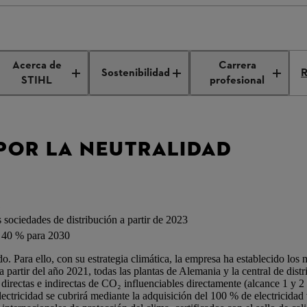
sta por la neutralidad climática
Acerca de
Carrera
Sostenibilidad
R
STIHL
profesional
 POR LA NEUTRALIDAD
1
 sociedades de distribución a partir de 2023
n 40 % para 2030
 Para ello, con su estrategia climática, la empresa ha establecido los 
a partir del año 2021, todas las plantas de Alemania y la central de dis
 directas e indirectas de CO₂ influenciables directamente (alcance 1 y 
lectricidad se cubrirá mediante la adquisición del 100 % de electricid