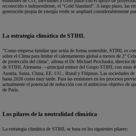
emisiones de CO₂ inevitables a corto plazo con el apoyo de proyectos i
reconocido e independiente, el "Gold Standard". A largo plazo, las em
generación propia de energía verde se ampliará considerablemente pa
La estrategia climática de STIHL
"Como empresa familiar que actúa de forma sostenible, STIHL es con
sobre el Clima para limitar el calentamiento global a menos de 2° Cels
de protección del clima", afirma el Dr. Michael Prochaska, director d
de STIHL Alemania —principal emisor del Grupo STIHL con unas 4
Austria, Suiza, China, EE. UU., Brasil y Filipinas. Las sociedades de
hasta 2028 como muy tarde. Para las emisiones en los procesos previo
actualmente el potencial de reducción con el ambicioso objetivo de qu
de París.
Los pilares de la neutralidad climática
La estrategia climática de STIHL se basa en los siguientes pilares: