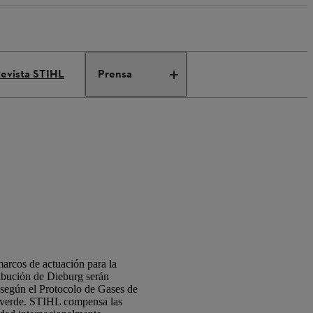
evista STIHL
Prensa
marcos de actuación para la
tribución de Dieburg serán
2 según el Protocolo de Gases de
ad verde. STIHL compensa las