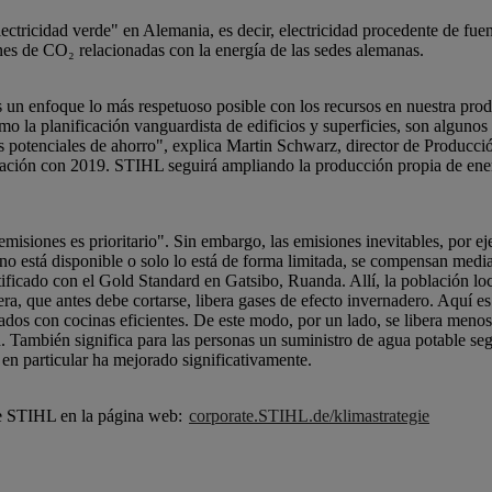
ectricidad verde" en Alemania, es decir, electricidad procedente de fu
es de CO₂ relacionadas con la energía de las sedes alemanas.
un enfoque lo más respetuoso posible con los recursos en nuestra produ
omo la planificación vanguardista de edificios y superficies, son algunos
potenciales de ahorro", explica Martin Schwarz, director de Producció
ración con 2019. STIHL seguirá ampliando la producción propia de ener
emisiones es prioritario". Sin embargo, las emisiones inevitables, por e
e no está disponible o solo lo está de forma limitada, se compensan med
icado con el Gold Standard en Gatsibo, Ruanda. Allí, la población loc
ra, que antes debe cortarse, libera gases de efecto invernadero. Aquí e
ados con cocinas eficientes. De este modo, por un lado, se libera menos
d. También significa para las personas un suministro de agua potable seg
 en particular ha mejorado significativamente.
 de STIHL en la página web:
corporate.STIHL.de/klimastrategie