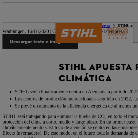
El mundo de STIHL
Prensa
STIHL apue
Waiblingen, 16/11/2020 | Comunicado de prensa de la empresa
Descargar texto e imágenes
STIHL APUESTA
CLIMÁTICA
STIHL será climáticamente neutra en Alemania a partir de 202
Los centros de producción internacionales seguirán en 2022, las
Se prevé un aumento de la eficiencia energética de al menos u
STIHL está trabajando para eliminar la huella de CO₂ en todo el mundo.
protección del clima a corto, medio y largo plazo. En un primer paso, 
climáticamente neutras. El foco de atención se centra en las emisiones
Efecto Invernadero). De este modo, en el futuro toda la demanda de e