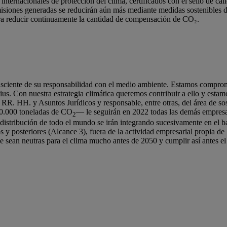
nternacionales de protección del clima, certificados con el sello de ca
isiones generadas se reducirán aún más mediante medidas sostenibles de
ra reducir continuamente la cantidad de compensación de CO₂.
sciente de su responsabilidad con el medio ambiente. Estamos comprom
ius. Con nuestra estrategia climática queremos contribuir a ello y esta
e RR. HH. y Asuntos Jurídicos y responsable, entre otras, del área de 
0.000 toneladas de CO
— le seguirán en 2022 todas las demás empresa
2
 distribución de todo el mundo se irán integrando sucesivamente en el ba
s y posteriores (Alcance 3), fuera de la actividad empresarial propia 
e sean neutras para el clima mucho antes de 2050 y cumplir así antes e