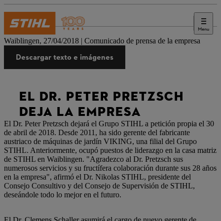
Menu
Prensa
Waiblingen, 27/04/2018 | Comunicado de prensa de la empresa
Descargar texto e imágenes
EL DR. PETER PRETZSCH
DEJA LA EMPRESA
El Dr. Peter Pretzsch dejará el Grupo STIHL a petición propia el 30
de abril de 2018. Desde 2011, ha sido gerente del fabricante
austriaco de máquinas de jardín VIKING, una filial del Grupo
STIHL. Anteriormente, ocupó puestos de liderazgo en la casa matriz
de STIHL en Waiblingen. "Agradezco al Dr. Pretzsch sus
numerosos servicios y su fructífera colaboración durante sus 28 años
en la empresa", afirmó el Dr. Nikolas STIHL, presidente del
Consejo Consultivo y del Consejo de Supervisión de STIHL,
deseándole todo lo mejor en el futuro.
El Dr. Clemens Schaller asumirá el cargo de nuevo gerente de