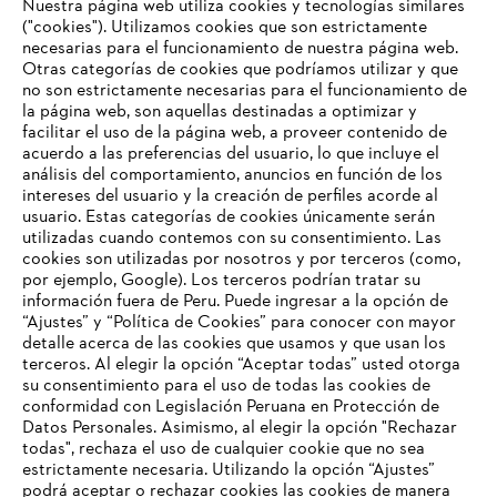
Nuestra página web utiliza cookies y tecnologías similares
("cookies"). Utilizamos cookies que son estrictamente
necesarias para el funcionamiento de nuestra página web.
Otras categorías de cookies que podríamos utilizar y que
no son estrictamente necesarias para el funcionamiento de
la página web, son aquellas destinadas a optimizar y
facilitar el uso de la página web, a proveer contenido de
Acerca de STIHL
acuerdo a las preferencias del usuario, lo que incluye el
análisis del comportamiento, anuncios en función de los
intereses del usuario y la creación de perfiles acorde al
usuario. Estas categorías de cookies únicamente serán
utilizadas cuando contemos con su consentimiento. Las
Información para proveedores
cookies son utilizadas por nosotros y por terceros (como,
Productos
por ejemplo, Google). Los terceros podrían tratar su
Contacto
información fuera de Peru. Puede ingresar a la opción de
Carrera profesional
“Ajustes” y “Política de Cookies” para conocer con mayor
Sistema de denuncia de irregularidades
detalle acerca de las cookies que usamos y que usan los
terceros. Al elegir la opción “Aceptar todas” usted otorga
su consentimiento para el uso de todas las cookies de
conformidad con Legislación Peruana en Protección de
Datos Personales. Asimismo, al elegir la opción "Rechazar
todas", rechaza el uso de cualquier cookie que no sea
estrictamente necesaria. Utilizando la opción “Ajustes”
podrá aceptar o rechazar cookies las cookies de manera